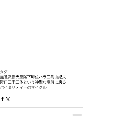
タグ：
無意識
新天皇陛下即位
ハラ
三島由紀夫
野口三千三
体という神聖な場所に戻る
バイタリティーのサイクル