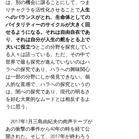
は、別の機会に譲ることにして、つま
りチャクラを活性化させることで
人生
へのバランスがとれ、生命体としての
バイタリティーのサイクルが大きく回
せるようになる。それは自由自在であ
り、それは自分が人生の舵をとる上で
大いに役立つ
とこの分野を探究してい
る人々は語っている。ただ、その中で
世界で最も探究が進んでいないのはハ
ラへの探究であり、ハラへの興味関心
は一部の分野にしか発見できない。個
人的な直感で、ハラへの探究というの
は、闇への探究であり、現代の明るさ
を好む大衆的なムードとは相反するよ
うに思う。
　2017年1月三島由紀夫の肉声テープが
あの衝撃の事件から40年の時を経て公
開された。そして、2017年が終わろう