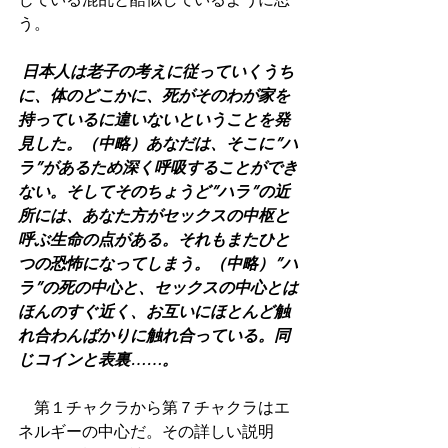
う。
日本人は老子の考えに従っていくうち
に、体のどこかに、死がそのわが家を
持っているに違いないということを発
見した。（中略）あなだは、そこに”ハ
ラ”があるため深く呼吸することができ
ない。そしてそのちょうど”ハラ”の近
所には、あなた方がセックスの中枢と
呼ぶ生命の点がある。それもまたひと
つの恐怖になってしまう。（中略）”ハ
ラ”の死の中心と、セックスの中心とは
ほんのすぐ近く、お互いにほとんど触
れ合わんばかりに触れ合っている。同
じコインと表裏……。
　第１チャクラから第７チャクラはエ
ネルギーの中心だ。その詳しい説明