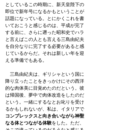
としているこの時期に、新天皇陛下の
即位で新年号になるかもということが
話題になっている。とにかくこれを書
いておこうと感じるのは、平成が完了
する前に、さらに遡った昭和史でハラ
と言えばこの人とも言える三島由紀夫
を自分なりに完了する必要があると感
じているからだ。それは新しい年を迎
える準備でもある。
　三島由紀夫は、ギリシャという国に
降り立ったことをきっかけにその西洋
的な肉体美に目覚めたのだという。彼
は帰国後、夢中で肉体改造をしたのだ
という。一緒にするなとお叱りを受け
るかもしれないが、私は、イタリアで
コンプレックスと向き合いながら神聖
なる体とつながる体験
をした。ただ、
そこで違っているのだろうなと感じる