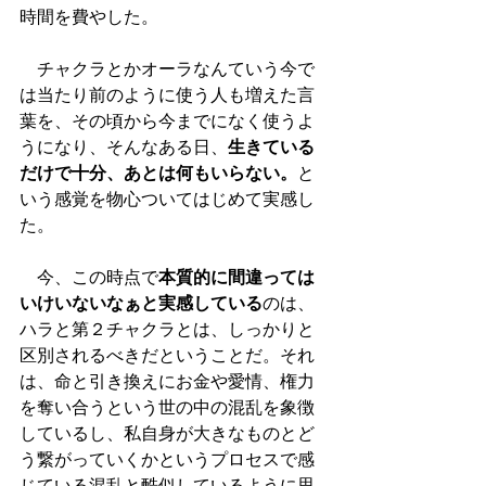
時間を費やした。
　チャクラとかオーラなんていう今で
は当たり前のように使う人も増えた言
葉を、その頃から今までになく使うよ
うになり、そんなある日、
生きている
だけで十分、あとは何もいらない。
と
いう感覚を物心ついてはじめて実感し
た。
　今、この時点で
本質的に間違っては
いけいないなぁと実感している
のは、
ハラと第２チャクラとは、しっかりと
区別されるべきだということだ。それ
は、命と引き換えにお金や愛情、権力
を奪い合うという世の中の混乱を象徴
しているし、私自身が大きなものとど
う繋がっていくかというプロセスで感
じている混乱と酷似しているように思