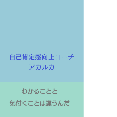
​自己肯定感向上コーチ
​自己肯定感向上コーチ
アカルカ
アカルカ
わかることと
​気付くことは違うんだ