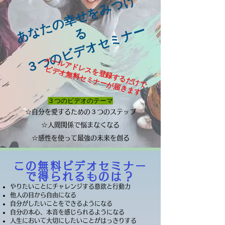
​
あ
な
た
の
幸
せ
を
み
つ
け
３つのビデオセミナー
る
メールアドレスを登録するだけで
ビデオ無料セミナーが届きます
３つのビデオのテーマ
☆自分を愛するための３つのステップ
☆人間関係で悩まなくなる
☆感性を使って最強の未来を創る
この無料ビデオセミナー
で
​得られるものは？
やりたいことにチャレンジする意欲と行動力
他人の目から自由になる
自分がしたいことをできるようになる
自分の本心、本音を感じられるようになる
人生において大切にしたいことがはっきりする