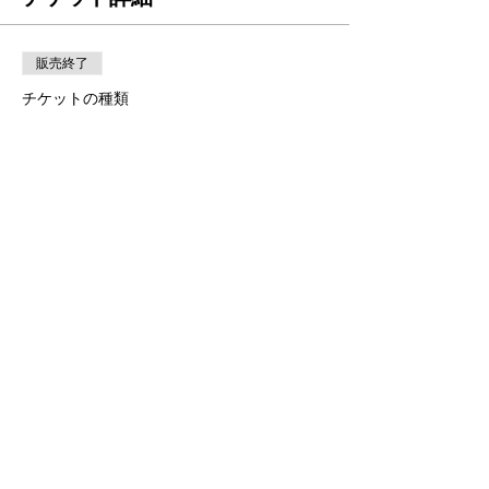
販売終了
チケットの種類
オンラインイベント（ハートプ
ロセス体験）
価格
￥3,300
このイベントをシェア
​個人情報保護方針