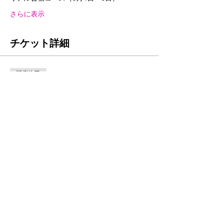
さらに表示
チケット詳細
販売終了
チケットの種類
zoom参加
価格
￥0
このイベントをシェア