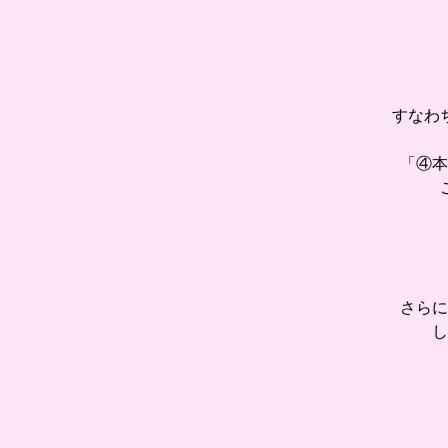
すなわ
「④本
さらに
し