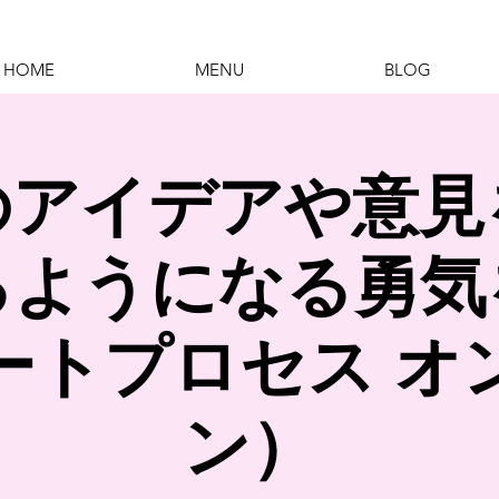
HOME
MENU
BLOG
のアイデアや意見
るようになる勇気
ートプロセス オ
ン）