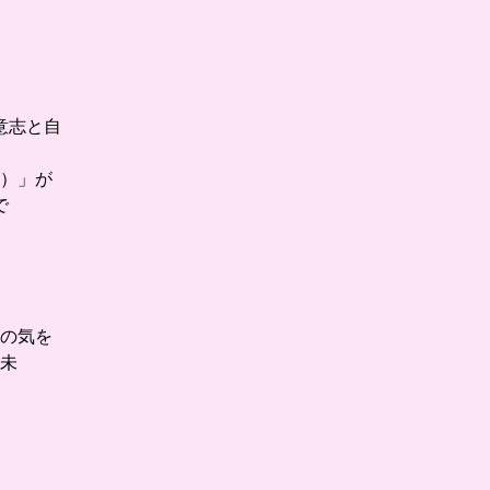
意志と自
）」が
で
の気を
未