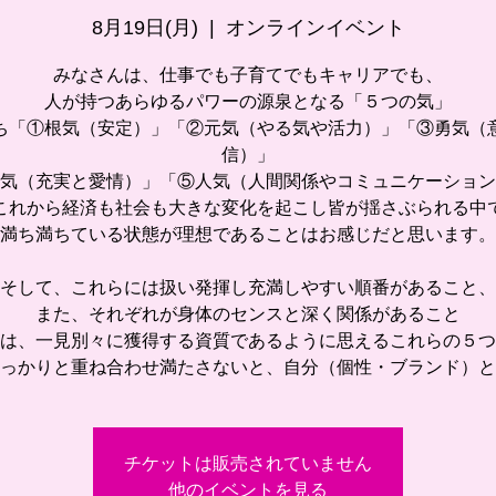
8月19日(月)
  |  
オンラインイベント
みなさんは、仕事でも子育てでもキャリアでも、
人が持つあらゆるパワーの源泉となる「５つの気」
ち「①根気（安定）」「②元気（やる気や活力）」「③勇気（
信）」
気（充実と愛情）」「⑤人気（人間関係やコミュニケーション
これから経済も社会も大きな変化を起こし皆が揺さぶられる中
満ち満ちている状態が理想であることはお感じだと思います。
そして、これらには扱い発揮し充満しやすい順番があること、
また、それぞれが身体のセンスと深く関係があること
は、一見別々に獲得する資質であるように思えるこれらの５つ
っかりと重ね合わせ満たさないと、自分（個性・ブランド）と
チケットは販売されていません
他のイベントを見る