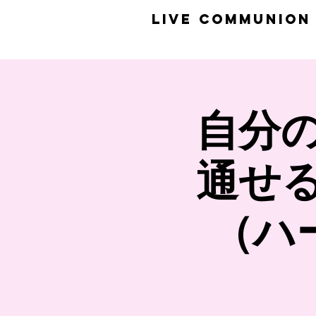
​LiVE COMMUNION
自分
通せ
（ハ