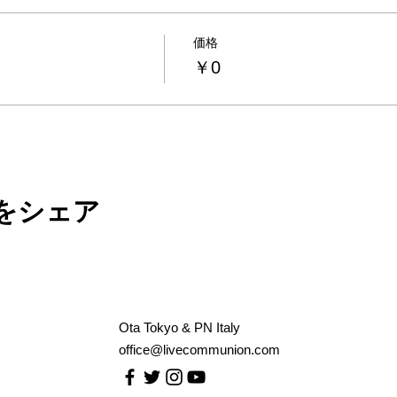
価格
￥0
をシェア
Ota Tokyo & PN Italy
office@livecommunion.com