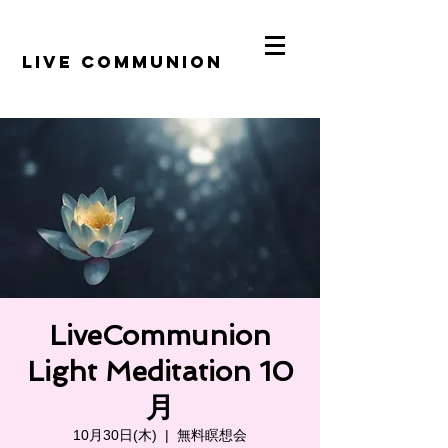
​LiVE COMMUNION
LiveCommunion
Light Meditation 10
月
10月30日(木)
  |  
無料瞑想会