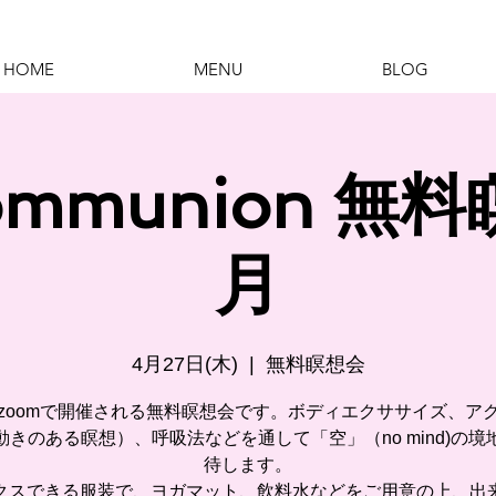
HOME
MENU
BLOG
Communion 無
月
4月27日(木)
  |  
無料瞑想会
zoomで開催される無料瞑想会です。ボディエクササイズ、ア
動きのある瞑想）、呼吸法などを通して「空」（no mind)の境
待します。
クスできる服装で、ヨガマット、飲料水などをご用意の上、出