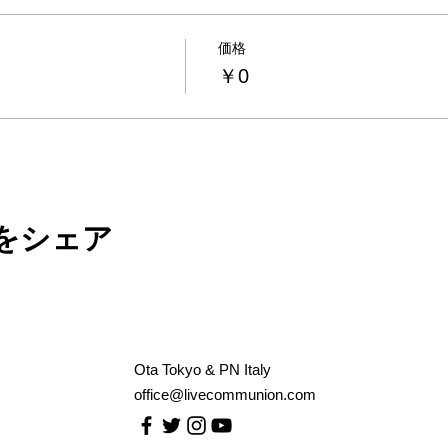
価格
￥0
をシェア
Ota Tokyo & PN Italy
office@livecommunion.com