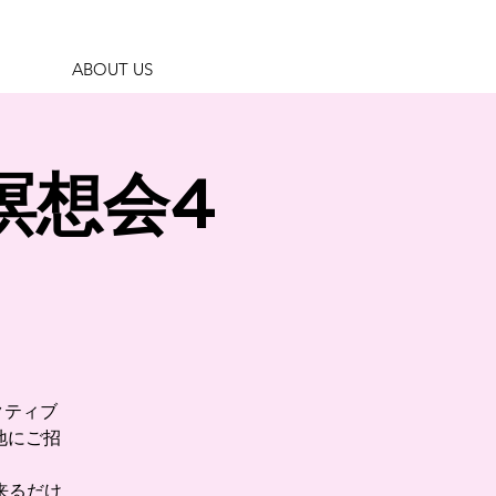
ABOUT US
料瞑想会4
クティブ
地にご招
来るだけ