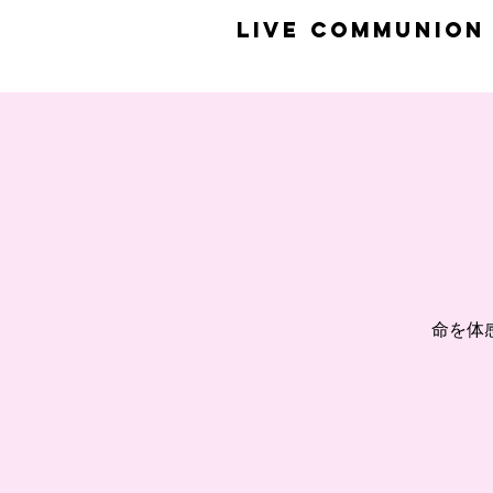
​LiVE COMMUNION
命を体