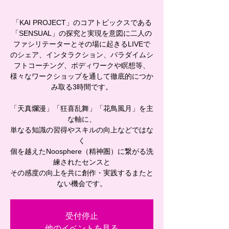
「KAI PROJECT」のコアトピックスである
「SENSUAL」の探究と実現を意図に二人の
ファシリテーターとその場に起きるLIVEで
のシェア、インタラクション、パラダイムシ
フトコーチング、ボディワークや瞑想等、
様々なワークショップを通して徹底的につか
み取る3時間です。
「天真爛漫」「狂喜乱舞」「花鳥風月」を主
な軸に、
単なる知識の習得やスキルの向上などではな
く
個を越えたNoosphere（精神圏）に繋がる洗
練されたセンスと
その感度の向上を共に創作・実践するまたと
ない機会です。
受付停止
他のイベントを見る