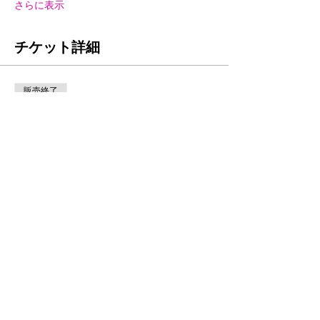
さらに表示
チケット詳細
販売終了
チケットの種類
参加用
価格
￥5,500
このイベントをシェア