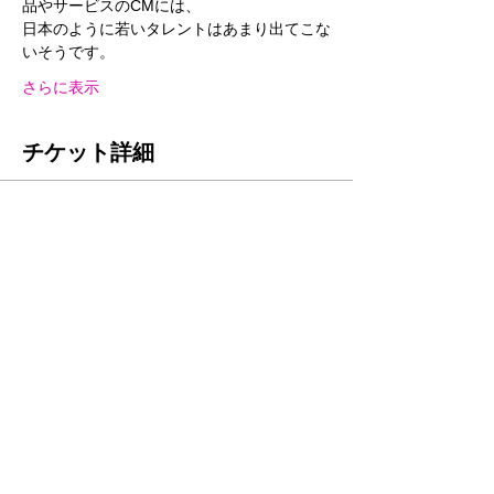
品やサービスのCMには、
日本のように若いタレントはあまり出てこな
いそうです。
さらに表示
チケット詳細
販売終了
チケットの種類
参加用
価格
￥3,300
このイベントをシェア