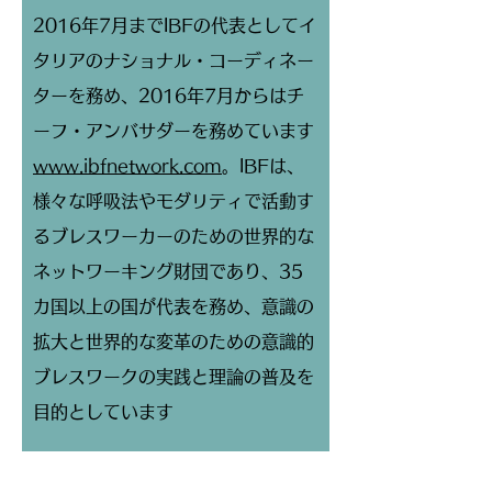
2016年7月までIBFの代表としてイ
タリアのナショナル・コーディネー
ターを務め、2016年7月からはチ
ーフ・アンバサダーを務めています
www.ibfnetwork.com
。IBFは、
様々な呼吸法やモダリティで活動す
るブレスワーカーのための世界的な
ネットワーキング財団であり、35
カ国以上の国が代表を務め、意識の
拡大と世界的な変革のための意識的
ブレスワークの実践と理論の普及を
目的としています