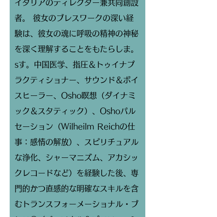
イタリアのディレクター兼共同創設
者。 彼女のブレスワークの深い経
験は、彼女の魂に呼吸の精神の神秘
を深く理解することをもたらしま。
sす。中国医学、指圧＆トゥイナプ
ラクティショナー、サウンド＆ボイ
スヒーラー、Osho瞑想（ダイナミ
ック＆スタティック）、Oshoパル
セーション（Wilheilm Reichの仕
事：感情の解放）、スピリチュアル
な浄化、シャーマニズム、アカシッ
クレコードなど）を経験した後、専
門的かつ直感的な明確なスキルを含
むトランスフォーメーショナル・ブ