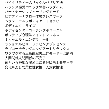
ノンバーバルコミュニケーション
ハラ
ハラスメントの終焉
バイタリティーのサイクル
バザリア法
バランス感覚
パニック障害
パラダイム
パートナーシップ
ヒーリングモード
ピアディーナ
フロー体験
ブレスワーク
ベラン・ウルフ
ボディアートセラピー
ボディエクササイズ
ボディセンターコーチング
ボローニャ
ポジティブ心理学
マインドフルネス
ミヒャエル・エンデ
ラサール
ラショナルビリーフ
ラビングプレゼンス
ラブコーチ
ラングエッジアート
リラックス
ワクワクする
三島由紀夫
上昇モード
不安解消
人間関係
人間関係の不完了
体という神聖な場所に戻る
呼吸法
土井英里圭
変化を楽しむ柔軟性
女性一人旅
女性性