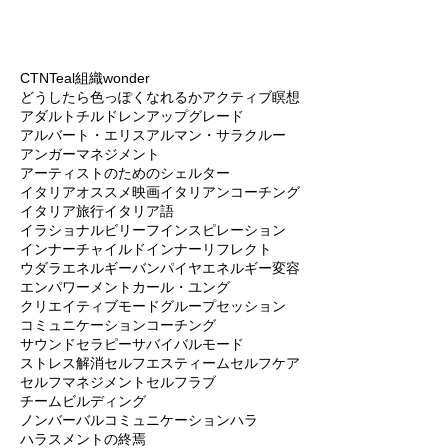
9歳、13歳、15歳の少年と私のパートナー、彼
らの保護者で...
CTN
Teal組織
wonder
どうしたら色っぽくなれるか
アクティブ瞑想
アダルトチルドレン
アップグレード
アルバート・エリス
アルマン・サラクルー
アンガーマネジメント
アーティストのためのシェルター
イタリアオススメ映画
イタリアンコーチング
イタリア旅行
イタリア語
イラショナルビリーフ
インスピレーション
インナーチャイルド
インナーリフレクト
ウダラ
エネルギーバンパイヤ
エネルギー変容
エンパワーメント
カール・ユング
クリエイティブモード
グループセッション
コミュニケーション
コーチング
サウンドセラピー
サバイバルモード
ストレス解消
セルフエスティーム
セルフケア
セルフマネジメント
セルフラブ
チームビルディング