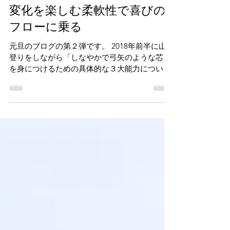
変化を楽しむ柔軟性で喜びの
フローに乗る
元旦のブログの第２弾です。 2018年前半に山
登りをしながら「しなやかで弓矢のような芯」
を身につけるための具体的な３大能力について
紹介しました。 １）感情を抑制する能力（リン
クもご覧ください） ２）変化を楽しむ柔軟性
３）現実を観察する観察力...