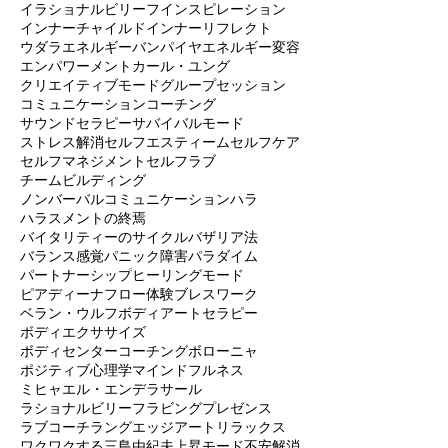
イタリアオススメ映画
イタリアンコーチング
イタリア旅行
イタリア語
イラショナルビリーフ
インスピレーション
インナーチャイルド
インナーリフレクト
ウダラ
エネルギーバンパイヤ
エネルギー変容
エンパワーメント
カール・ユング
クリエイティブモード
グループセッション
コミュニケーション
コーチング
サウンドセラピー
サバイバルモード
ストレス解消
セルフエスティーム
セルフケア
セルフマネジメント
セルフラブ
チームビルディング
ノンバーバルコミュニケーション
ハラ
ハラスメントの終焉
バイタリティーのサイクル
バザリア法
バランス感覚
パニック障害
パラダイム
パートナーシップ
ヒーリングモード
ピアディーナ
フロー体験
ブレスワーク
ベラン・ウルフ
ボディアートセラピー
ボディエクササイズ
ボディセンターコーチング
ボローニャ
ポジティブ心理学
マインドフルネス
ミヒャエル・エンデ
ラサール
ラショナルビリーフ
ラビングプレゼンス