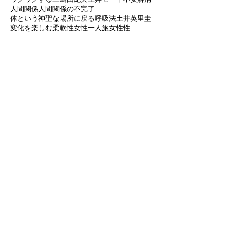
ラブコーチ
ラングエッジアート
リラックス
ワクワクする
三島由紀夫
上昇モード
不安解消
人間関係
人間関係の不完了
体という神聖な場所に戻る
呼吸法
土井英里圭
変化を楽しむ柔軟性
女性一人旅
女性性