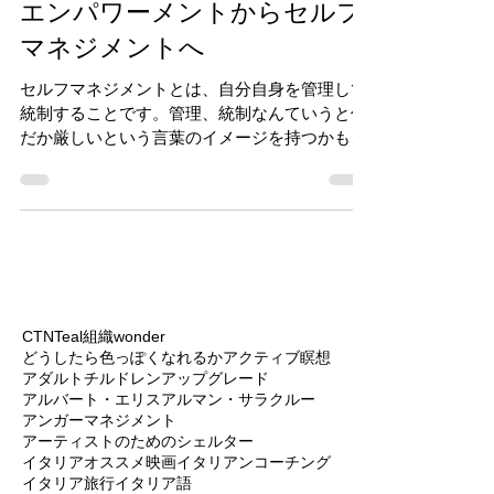
エンパワーメントからセルフ
マネジメントへ
セルフマネジメントとは、自分自身を管理して
統制することです。管理、統制なんていうと何
だか厳しいという言葉のイメージを持つかもし
れませんが、恐怖、不安、欲求などに振り回さ
れず、行きたい方向に進めるようにするという
意味で、必要な資質だと言えます。 今日、
Reinventing...
CTN
Teal組織
wonder
どうしたら色っぽくなれるか
アクティブ瞑想
アダルトチルドレン
アップグレード
アルバート・エリス
アルマン・サラクルー
アンガーマネジメント
アーティストのためのシェルター