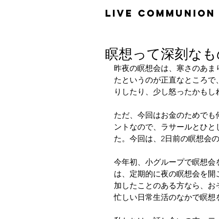
​LiVE COMMUNION
瞑想って深刻なも
昨夜の瞑想会は、寒さのあま
たというのが正直なところで
りしたり、少し怒ったかもし
ただ、今回はお金のためでも
ントなので、ラサールとひと
た。今回は、2日前の瞑想会
今年初、小グループで瞑想会
は、定期的に夜の瞑想会を開
加したことのある方なら、お
忙しい日常生活のなかで瞑想