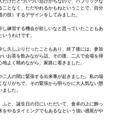
人だけだとついつい怠けがちなので、パブリックな
ることなく、ただやれるかもねということで、自分
道の技）するデザインをしてみました。
少し練習する機会が欲しいなと思っていたこともあ
というわけです。
少し久しぶりだったこともあり、終了後には、参加
かいお茶を飲みながら話、その後、二人で会場を掃
心地よく眺めながら、家路に着きました。
や二人の間に緊張する出来事が起きました。私の場
くなりがちで、その緊張から明らかに大人気ない態
いました。
、ふと、誕生日の日にいただいて、食卓の上に飾っ
水をやるタイミングでもあるなという強い感覚がや