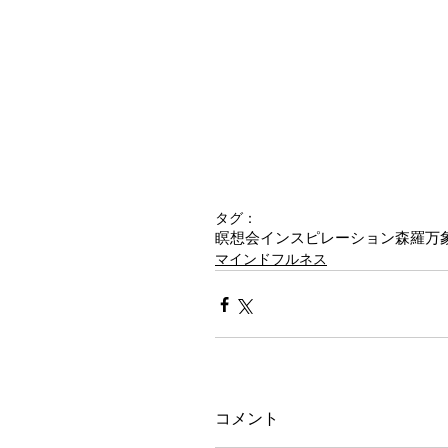
タグ：
瞑想会
インスピレーション
森羅万
マインドフルネス
コメント