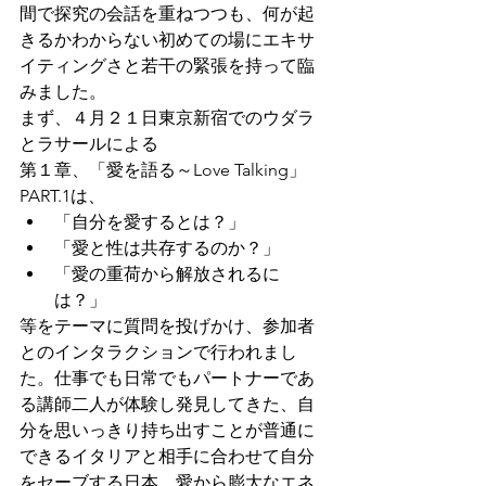
間で探究の会話を重ねつつも、何が起
きるかわからない初めての場にエキサ
イティングさと若干の緊張を持って臨
みました。 
まず、４月２１日東京新宿でのウダラ
とラサールによる
第１章、「愛を語る～Love Talking」
PART.1は、
「自分を愛するとは？」
「愛と性は共存するのか？」
「愛の重荷から解放されるに
は？」
等をテーマに質問を投げかけ、参加者
とのインタラクションで行われまし
た。仕事でも日常でもパートナーであ
る講師二人が体験し発見してきた、自
分を思いっきり持ち出すことが普通に
できるイタリアと相手に合わせて自分
をセーブする日本、愛から膨大なエネ