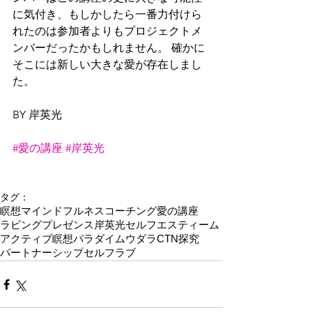
に気付き、もしかしたら一番力付けら
れたのは参加者よりもプロジェクトメ
ンバーだったかもしれません。 確かに
そこには新しい大きな愛が存在しまし
た。
BY 岸英光
#愛の講座
#岸英光
タグ：
瞑想
マインドフルネス
コーチング
愛の講座
ラビングプレゼンス
岸英光
セルフエスティーム
アクティブ瞑想
パラダイム
ウダラ
CTN
探究
パートナーシップ
セルフラブ