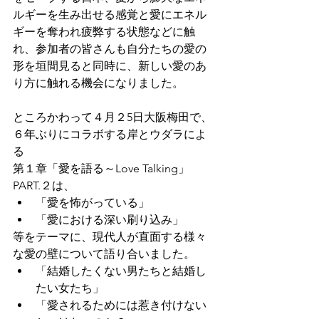
ルギーを生み出せる感覚と愛にエネル
ギーを奪われ疲弊する状態などに触
れ、参加者の皆さんも自分たちの愛の
形を垣間見ると同時に、新しい愛のあ
り方に触れる機会になりました。 
ところかわって４月２5日大阪梅田で、
６年ぶりにコラボする岸とウダラによ
る
第１章「愛を語る～Love Talking」
PART.２は、
「愛を怖がっている」
「愛における深い刷り込み」
等をテーマに、現代人が直面する様々
な愛の壁について語り合いました。
「結婚したくない男たちと結婚し
たい女たち」
「愛されるためには惹き付けない