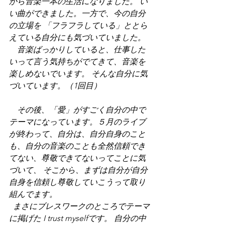
から音楽一本の生活になりました。 い
い曲ができました。一方で、今の自分
の立場を 「フラフラしている」ととら
えている自分にも気づいていました。
　音楽ばっかりしていると、仕事した
いって言う気持ちがでてきて、音楽を
楽しめないでいます。 そんな自分に気
づいています。（1回目）
　その後、「愛」がすごく自分の中で
テーマになっています。５月のライブ
が終わって、自分は、自分自身のこと
も、自分の音楽のことも全然信頼でき
てない、尊敬できてないってことに気
づいて、 そこから、まずは自分が自分
自身を信頼し尊敬していこうって取り
組んでます。
  まさにブレスワークのところでテーマ
に掲げた I trust myselfです。 自分の中