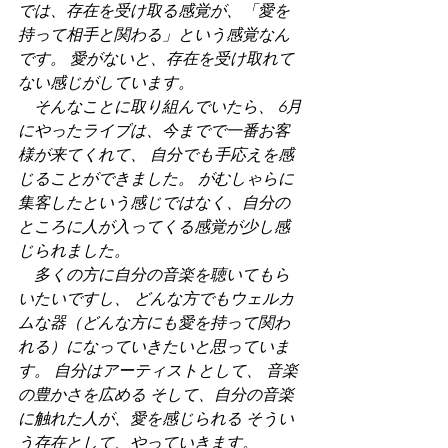
では、存在を受け取る感覚が、「愛を
持って相手と関わる」という感覚なん
です。 愛がないと、存在を受け取れて
ない感じがしています。 
　そんなことに取り組んでいたら、 6月
にやったライブは、今までで一番お客
様が来てくれて、 自分でも手応えを感
じることができました。 がむしゃらに
集客したという感じではなく、自分の
ところに人が入ってくる感覚が少し感
じられました。 
　多くの方に自分の音楽を聴いてもら
いたいですし、 どんな方でもウェルカ
ムな器（どんな方にも愛を持って関わ
れる）になっていきたいと思っていま
す。 自分はアーティストとして、 音楽
の豊かさを広める そして、自分の音楽
に触れた人が、愛を感じられる そうい
う存在として、やっていきます。 