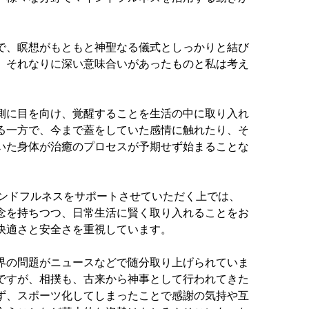
で、瞑想がもともと神聖なる儀式としっかりと結び
、それなりに深い意味合いがあったものと私は考え
側に目を向け、覚醒することを生活の中に取り入れ
る一方で、今まで蓋をしていた感情に触れたり、そ
いた身体が治癒のプロセスが予期せず始まることな
想やマインドフルネスをサポートさせていただく上では、
念を持ちつつ、日常生活に賢く取り入れることをお
快適さと安全さを重視しています。
界の問題がニュースなどで随分取り上げられていま
ですが、相撲も、古来から神事として行われてきた
ず、スポーツ化してしまったことで感謝の気持や互