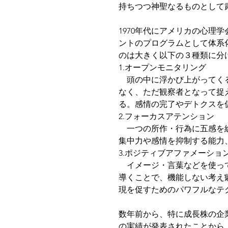
持ちつつ神聖なるものとして
1970年代にアメリカの心理
ントのプログラムとして体系
のは大きく以下の３種類に分
1.オープンモニタリング
　頭の中に浮かび上がってく
なく、ただ観察者となって捉
る。感情の完了やデトクスを
2.フォーカスアテンション
　一つの所作・行為に五感を
集中力や感情を抑制する能力
3.ポジティブアファメーショ
　イメージ・言葉などを使っ
導くことで、機能しない考え
現を促すためのパワフルなテ
数年前から、特に成長株の企
の実績が発表されたことから