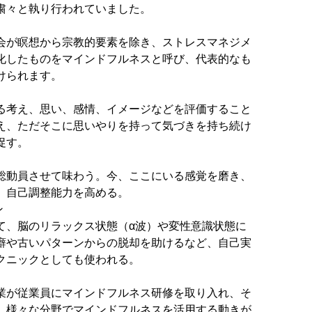
粛々と執り行われていました。
学会が瞑想から宗教的要素を除き、ストレスマネジメ
化したものをマインドフルネスと呼び、代表的なも
けられます。
る考え、思い、感情、イメージなどを評価すること
え、ただそこに思いやりを持って気づきを持ち続け
促す。
総動員させて味わう。今、ここにいる感覚を磨き、
、自己調整能力を高める。
ン
て、脳のリラックス状態（α波）や変性意識状態に
癖や古いパターンからの脱却を助けるなど、自己実
クニックとしても使われる。
業が従業員にマインドフルネス研修を取り入れ、そ
、様々な分野でマインドフルネスを活用する動きが