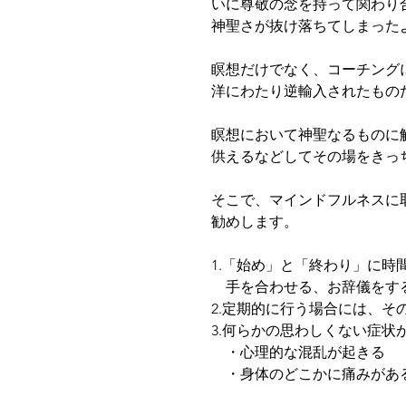
いに尊敬の念を持って関わり
神聖さが抜け落ちてしまった
瞑想だけでなく、コーチング
洋にわたり逆輸入されたもの
瞑想において神聖なるものに
供えるなどしてその場をきっ
そこで、マインドフルネスに
勧めします。
1.「始め」と「終わり」に時
　手を合わせる、お辞儀をす
2.定期的に行う場合には、そ
3.何らかの思わしくない症
　・心理的な混乱が起きる
　・身体のどこかに痛みがあ