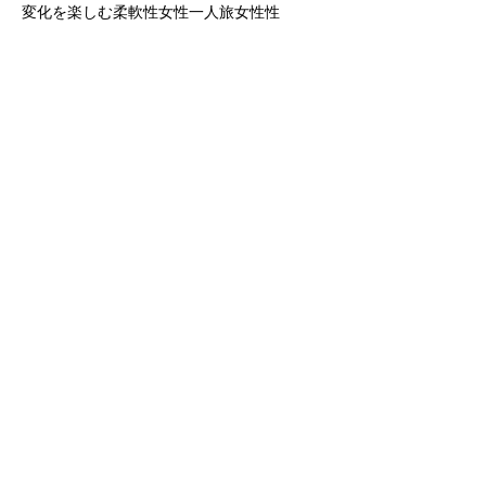
人間関係
人間関係の不完了
体という神聖な場所に戻る
呼吸法
土井英里圭
変化を楽しむ柔軟性
女性一人旅
女性性