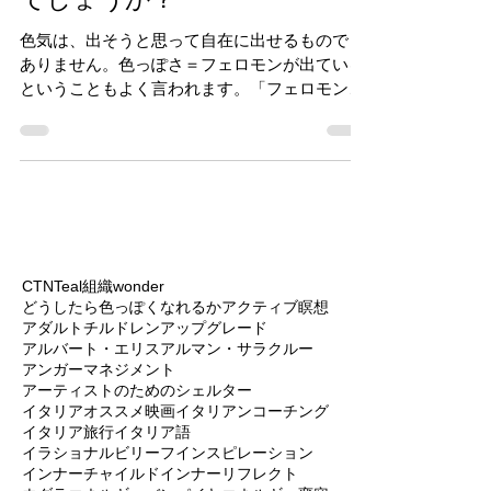
どうしたら、色っぽくなれる
でしょうか？
色気は、出そうと思って自在に出せるものでも
ありません。色っぽさ＝フェロモンが出ている
ということもよく言われます。「フェロモンを
出すためには恋をしましょう。」という意見も
ありますが、「それができたら苦労はしない
よ。」っていう話もその３倍ぐらいよく聞きま
す。...
CTN
Teal組織
wonder
どうしたら色っぽくなれるか
アクティブ瞑想
アダルトチルドレン
アップグレード
アルバート・エリス
アルマン・サラクルー
アンガーマネジメント
アーティストのためのシェルター
イタリアオススメ映画
イタリアンコーチング
イタリア旅行
イタリア語