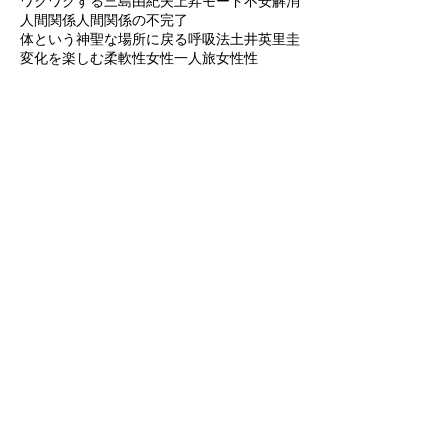
ラブコーチ
ラングエッジアート
リラックス
ワクワクする
三島由紀夫
上昇モード
不安解消
人間関係
人間関係の不完了
体という神聖な場所に戻る
呼吸法
土井英里圭
変化を楽しむ柔軟性
女性一人旅
女性性