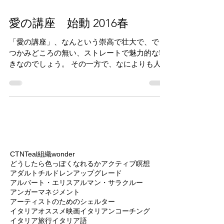
愛の講座 始動 2016春
「愛の講座」、なんという崇高で壮大で、でも
つかみどころの無い、ストレートで魅力的な響
きなのでしょう。 その一方で、なによりも人が
まともではいられなくなる３大分野と言われる
「お金」「時間」そしてこの「愛」。 そこへの
探究は、生物的、心理的、社会的、文化
的、・・・そして存在的に...
CTN
Teal組織
wonder
どうしたら色っぽくなれるか
アクティブ瞑想
アダルトチルドレン
アップグレード
アルバート・エリス
アルマン・サラクルー
アンガーマネジメント
アーティストのためのシェルター