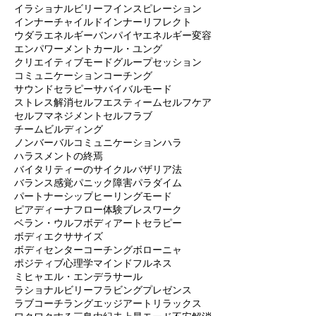
イタリアオススメ映画
イタリアンコーチング
イタリア旅行
イタリア語
イラショナルビリーフ
インスピレーション
インナーチャイルド
インナーリフレクト
ウダラ
エネルギーバンパイヤ
エネルギー変容
エンパワーメント
カール・ユング
クリエイティブモード
グループセッション
コミュニケーション
コーチング
サウンドセラピー
サバイバルモード
ストレス解消
セルフエスティーム
セルフケア
セルフマネジメント
セルフラブ
チームビルディング
ノンバーバルコミュニケーション
ハラ
ハラスメントの終焉
バイタリティーのサイクル
バザリア法
バランス感覚
パニック障害
パラダイム
パートナーシップ
ヒーリングモード
ピアディーナ
フロー体験
ブレスワーク
ベラン・ウルフ
ボディアートセラピー
ボディエクササイズ
ボディセンターコーチング
ボローニャ
ポジティブ心理学
マインドフルネス
ミヒャエル・エンデ
ラサール
ラショナルビリーフ
ラビングプレゼンス