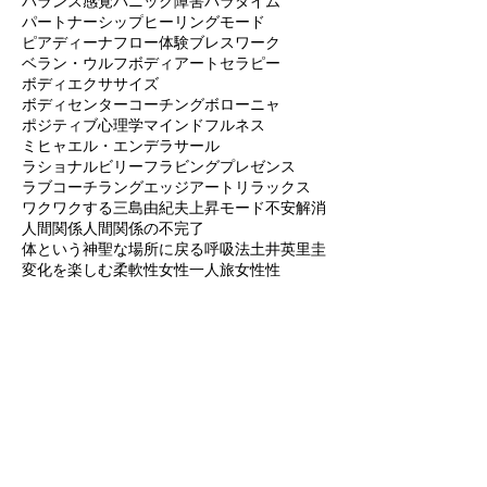
バイタリティーのサイクル
バザリア法
バランス感覚
パニック障害
パラダイム
パートナーシップ
ヒーリングモード
ピアディーナ
フロー体験
ブレスワーク
ベラン・ウルフ
ボディアートセラピー
ボディエクササイズ
ボディセンターコーチング
ボローニャ
ポジティブ心理学
マインドフルネス
ミヒャエル・エンデ
ラサール
ラショナルビリーフ
ラビングプレゼンス
ラブコーチ
ラングエッジアート
リラックス
ワクワクする
三島由紀夫
上昇モード
不安解消
人間関係
人間関係の不完了
体という神聖な場所に戻る
呼吸法
土井英里圭
変化を楽しむ柔軟性
女性一人旅
女性性