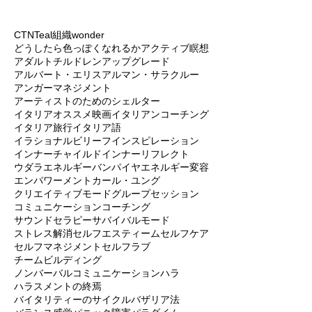
CTN
Teal組織
wonder
どうしたら色っぽくなれるか
アクティブ瞑想
アダルトチルドレン
アップグレード
アルバート・エリス
アルマン・サラクルー
アンガーマネジメント
アーティストのためのシェルター
イタリアオススメ映画
イタリアンコーチング
イタリア旅行
イタリア語
イラショナルビリーフ
インスピレーション
インナーチャイルド
インナーリフレクト
ウダラ
エネルギーバンパイヤ
エネルギー変容
エンパワーメント
カール・ユング
クリエイティブモード
グループセッション
コミュニケーション
コーチング
サウンドセラピー
サバイバルモード
ストレス解消
セルフエスティーム
セルフケア
セルフマネジメント
セルフラブ
チームビルディング
ノンバーバルコミュニケーション
ハラ
ハラスメントの終焉