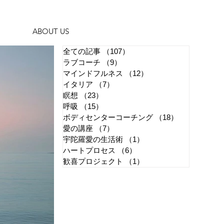
ABOUT US
全ての記事
（107）
107件の記事
ラブコーチ
（9）
9件の記事
マインドフルネス
（12）
12件の記事
イタリア
（7）
7件の記事
瞑想
（23）
23件の記事
呼吸
（15）
15件の記事
ボディセンターコーチング
（18）
18件の記事
愛の講座
（7）
7件の記事
宇陀羅愛の生活術
（1）
1件の記事
ハートプロセス
（6）
6件の記事
歓喜プロジェクト
（1）
1件の記事