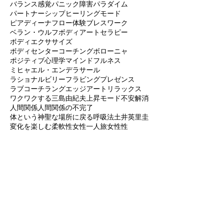
ハラスメントの終焉
バイタリティーのサイクル
バザリア法
バランス感覚
パニック障害
パラダイム
パートナーシップ
ヒーリングモード
ピアディーナ
フロー体験
ブレスワーク
ベラン・ウルフ
ボディアートセラピー
ボディエクササイズ
ボディセンターコーチング
ボローニャ
ポジティブ心理学
マインドフルネス
ミヒャエル・エンデ
ラサール
ラショナルビリーフ
ラビングプレゼンス
ラブコーチ
ラングエッジアート
リラックス
ワクワクする
三島由紀夫
上昇モード
不安解消
人間関係
人間関係の不完了
体という神聖な場所に戻る
呼吸法
土井英里圭
変化を楽しむ柔軟性
女性一人旅
女性性