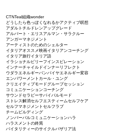
に急速に身体へと...
CTN
Teal組織
wonder
どうしたら色っぽくなれるか
アクティブ瞑想
アダルトチルドレン
アップグレード
アルバート・エリス
アルマン・サラクルー
アンガーマネジメント
アーティストのためのシェルター
イタリアオススメ映画
イタリアンコーチング
イタリア旅行
イタリア語
イラショナルビリーフ
インスピレーション
インナーチャイルド
インナーリフレクト
ウダラ
エネルギーバンパイヤ
エネルギー変容
エンパワーメント
カール・ユング
クリエイティブモード
グループセッション
コミュニケーション
コーチング
サウンドセラピー
サバイバルモード
ストレス解消
セルフエスティーム
セルフケア
セルフマネジメント
セルフラブ
チームビルディング
ノンバーバルコミュニケーション
ハラ