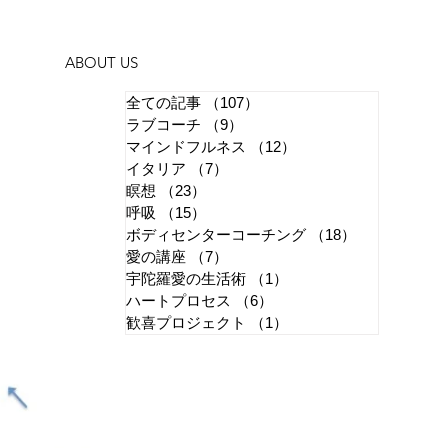
ABOUT US
全ての記事
（107）
107件の記事
ラブコーチ
（9）
9件の記事
マインドフルネス
（12）
12件の記事
イタリア
（7）
7件の記事
瞑想
（23）
23件の記事
呼吸
（15）
15件の記事
ボディセンターコーチング
（18）
18件の記事
愛の講座
（7）
7件の記事
宇陀羅愛の生活術
（1）
1件の記事
ハートプロセス
（6）
6件の記事
歓喜プロジェクト
（1）
1件の記事