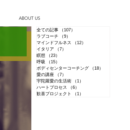
ABOUT US
全ての記事
（107）
107件の記事
ラブコーチ
（9）
9件の記事
マインドフルネス
（12）
12件の記事
イタリア
（7）
7件の記事
瞑想
（23）
23件の記事
呼吸
（15）
15件の記事
ボディセンターコーチング
（18）
18件の記事
愛の講座
（7）
7件の記事
宇陀羅愛の生活術
（1）
1件の記事
ハートプロセス
（6）
6件の記事
歓喜プロジェクト
（1）
1件の記事